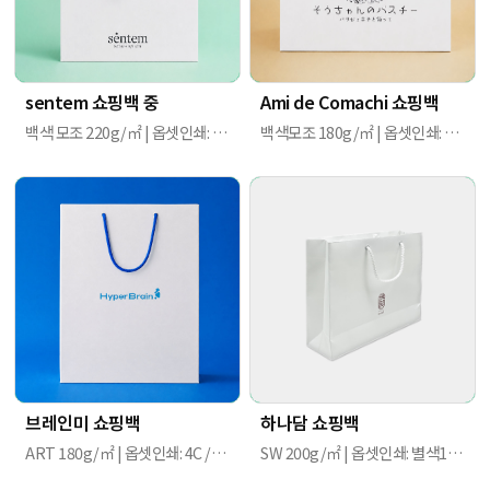
sentem 쇼핑백 중
Ami de Comachi 쇼핑백
백색 모조 220g/㎡ | 옵셋인쇄: 먹1도 | 206mm X 86mm X 270mmm
백색모조 180g/㎡ | 옵셋인쇄: 먹1도 | 210mm X 150mm X 200mm
브레인미 쇼핑백
하나담 쇼핑백
ART 180g/㎡ | 옵셋인쇄: 4C / 무광라미네이팅 / 면스판끈(보유염색끈, 38cm) / 아일렛(흰색) | 270 X 90 X 350mm
SW 200g/㎡ | 옵셋인쇄: 별색1도(PANTONE 490 C) | 300mm X 85mm X 230mm