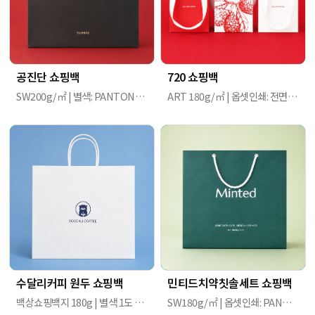
공진단 쇼핑백
720 쇼핑백
SW200g/㎡ | 별색: PANTONE 412c, 금별색: PANTONE 874c / 무광 라미네이팅 / 브레이드끈(황동색), 아일렛(검정색) | 310mm X 120mm X 310mm
ART 180g/㎡ | 옵셋인쇄: 전면 별색 1도 | 70mm X 68mm X 136mm
수달리커피 원두 쇼핑백
민티드치약칫솔세트 쇼핑백
백상쇼핑백지 180g | 별색 1도 인쇄 / 무코팅 / 트위스트지끈(흰색) | 340x120x300mm
SW180g/㎡ | 옵셋인쇄: PANTONE 4165C | 328mm X 80mm X 290mmm