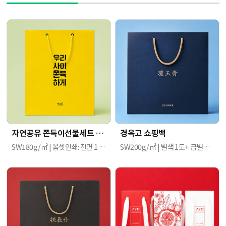
자연공유 쫀득이선물세트 쇼핑백
경옥고 쇼핑백
SW180g/㎡ | 옵셋인쇄: 전면 1도+별색 1도 | 320mm X 370mm X 70mm
SW200g/㎡ | 별색 1도+ 금별색: PANTONE 874c / 무광 라미네이팅 / 브레이드끈(황동색), 아일렛(검정색) | 310mm X 120mm X 310mm