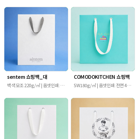
sentem 쇼핑백_대
COMODOKITCHEN 쇼핑백
백색 모조 220g/㎡ | 옵셋인쇄: 먹1도 | 250mm X 125mm X 360mmm
SW180g/㎡ | 옵셋인쇄: 전면 4도+바탕 별색 | 200mm X 180mm X 200mmm