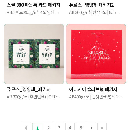
스쿨 380 마음톡 카드 패키지
퓨로스_영양제 패키지2
AB라이트295g/㎡ | 4도 인쇄 / 무광라미네이팅 | 70mm X 20mm X 100mm
AB 300g/㎡ | 원색 4도 | 85 x 30 x 95
퓨로스_영양제_패키지
이너시아 슬리브형 패키지
AB 300g/㎡ (후면인쇄) | OFFSET 4도 / 무광 라미네이팅 | 85 x 30 x 95
AB400g/㎡ | 옵셋인쇄: 별색 1도 | 슬리브 삼면접착
2
3
4
5
1