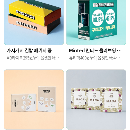
가지가지 김밥 패키지 중
Minted 민티드 올리브영 더블기획 패키지
AB라이트295g/㎡ | 옵셋인쇄: 전면 4도 | 240mm X 120mm X 45mm
뷰티팩400g/㎡ | 옵셋인쇄: 4도+별색2도 / 무광라미네이팅, 부분UV코팅 | 155mm X 60mm X 150mm