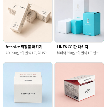
freshive 화장품 패키지
LINE&CO 환 패키지
AB 350g/㎡ | 별색 1도, 먹 1도 / 후면 인쇄 / 콩기름 인쇄 / IR 코팅 | 40*40*133mm
뷰티팩 350g/㎡ | 별색 1도 인쇄 (PANTONE 1837c) / 무광라미네이팅 / 은박 / 미싱 | 82mm X 74mm X 126mm