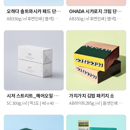
오하다 솔트와시카 패드 단상자
OHADA 시카로지 크림 단상자
AB350g/㎡ 후면인쇄 | 별색1도+먹1도(소이잉크) / 별색1도 / 후면 IR 인쇄 | 87mm X 87mm X 78mm
AB350g/㎡ 후면인쇄 | 별색1도+먹1도 / 별색1도 / 내면 유광라미네이팅 / 외면 IR부분코팅, 음각(디보싱) | 85mm X 85mm X 60mm
시저 스트리트_헤어오일 패키지
가지가지 김밥 패키지 소
SC 300g/㎡ | 먹1도 | 40 x 40 x 110
AB라이트295g/㎡ | 옵셋인쇄: 전면 4도 | 120mm X 120mm X 45mm