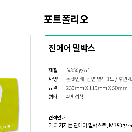
포트폴리오
진에어 밀박스
재질
IV350g/㎡
사양
옵셋인쇄: 전면 별색 1도 / 후면 
규격
230mm X 115mm X 50mm
형태
4면 접착
견적안내
이 패키지는 진에어 밀박스로, IV 350g