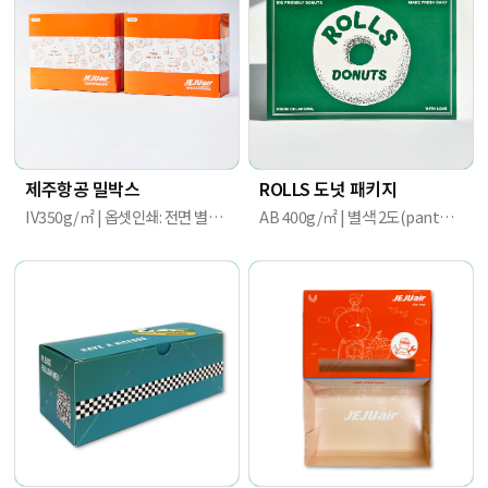
제주항공 밀박스
ROLLS 도넛 패키지
IV350g/㎡ | 옵셋인쇄: 전면 별색 2도 | 150X120X55(mm)
AB 400g/㎡ | 별색 2도(pantone 3415C/ 7506C) + K1도 / 무광 라미네이팅 | 310mm X 210mm x 80mm