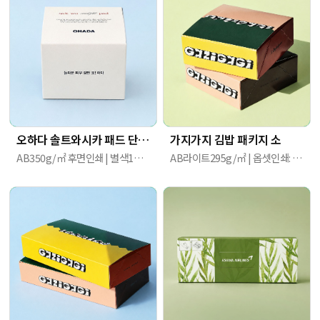
오하다 솔트와시카 패드 단상자
가지가지 김밥 패키지 소
AB350g/㎡ 후면인쇄 | 별색1도+먹1도(소이잉크) / 별색1도 / 후면 IR 인쇄 | 87mm X 87mm X 78mm
AB라이트295g/㎡ | 옵셋인쇄: 전면 4도 | 120mm X 120mm X 45mm